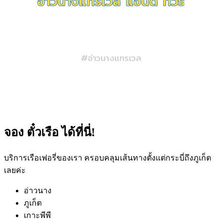
อ
า
ว
น
า
ง
แ
ท
ร
เ
ว
ล
แ
อ
น
ด
ท
ว
ร
เรือเฟอรี่ / แพ็กเกจทัวร์ / รถรับส่ง
#อ่าวนางแทรเวล
จอง
ตั๋วเรือ
ได้ที่นี่!
บริการเรือเฟอรี่ของเรา ครอบคลุมเส้นทางตั้งแต่กระบี่ถึงภูเก็ต
เลยค่ะ
อ่าวนาง
ภูเก็ต
เกาะพีพี