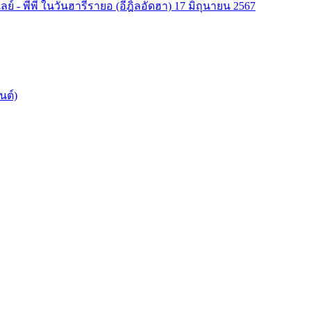
ลย์ - พีพี ในวันฮารีรายอ (อีฎิ้ลอัดฮา) 17 มิถุนายน 2567
นต์)